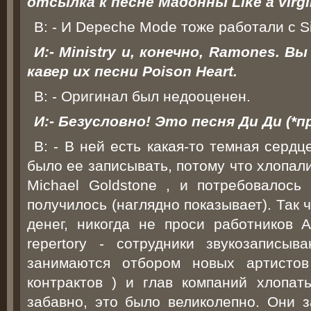
отсылка к песне Мадонны Like a virgi
В: - И Depeche Mode тоже работали с Sir
И:- Ministry и, конечно, Ramones. В
кавер их песни Poison Heart.
В: - Оригинал был недооценен.
И:- Безусловно! Это песня Ди Ди (*п
В: - В ней есть какая-то темная серд
было ее записывать, потому что хлопал
Michael Goldstone , и потребовалось
получилось (наглядно показывает). Так ч
денег, никогда не проси работников A&
repertory - сотрудники звукозаписы
занимаются отбором новых артисто
контрактов ) и глав компаний хлопа
забавно, это было великолепно. Они 