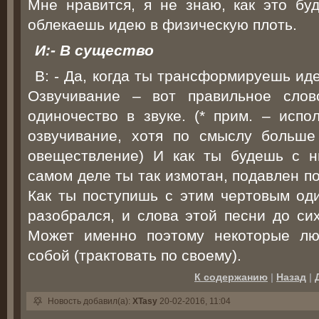
Мне нравится, я не знаю, как это буд
облекаешь идею в физическую плоть.
И:- В существо
В: - Да, когда ты трансформируешь ид
Озвучивание – вот правильное слов
одиночество в звуке. (* прим. – испол
озвучивание, хотя по смыслу больше п
овеществление) И как ты будешь с н
самом деле ты так измотан, подавлен п
Как ты поступишь с этим чертовым од
разобрался, и слова этой песни до сих
Может именно поэтому некоторые лю
собой (трактовать по своему).
К содержанию
|
Назад
|
Новость добавил(а):
XTasy
20-02-2016, 11:04