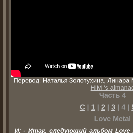
Перевод: Наталья Золотухина, Линара 
HIM 's almana
Часть 4
С
|
1
|
2
|
3
| 4 |
Love Metal
И: - Итак, следующий альбом Love 