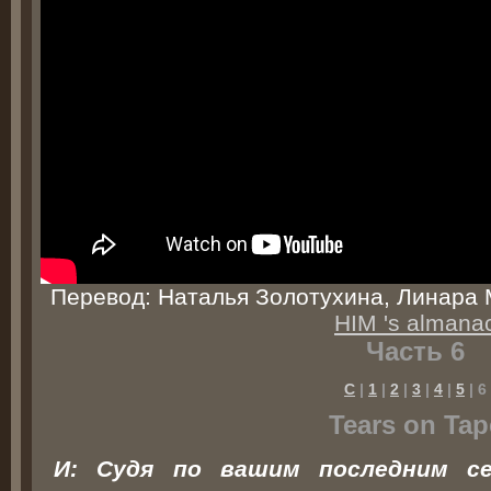
Перевод: Наталья Золотухина, Линара 
HIM 's almana
Часть 6
С
|
1
|
2
|
3
|
4
|
5
| 6
Tears on Tap
И: Судя по вашим последним с