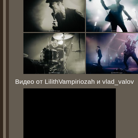
Видео от LilithVampiriozah и vlad_valov