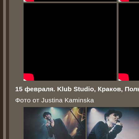
15 февраля. Klub Studio, Краков, По
Фото от Justina Kaminska