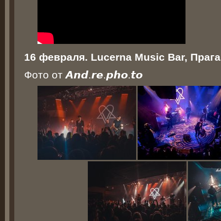
16 февраля. Lucerna Music Bar, Прага
Фото от
𝘼𝙣𝙙.𝙧𝙚.𝙥𝙝𝙤.𝙩𝙤