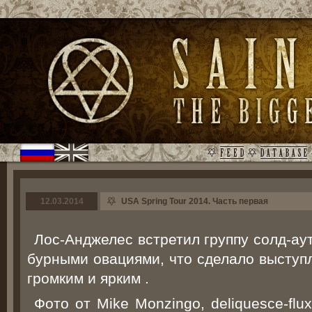
12.03.2014
USA Spring Tour 2014. Часть первая
Лос-Анджелес встретил группу солд-ау
бурными овациями, что сделало выступл
громким и ярким .
Фото от Mike Monzingo, deliquesce-flux