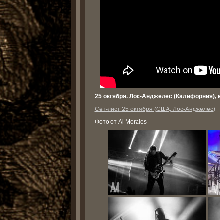
25 октября. Лос-Анджелес (Калифорния), кл
Сет-лист 25 октября (США, Лос-Анджелес)
Фото от Al Morales