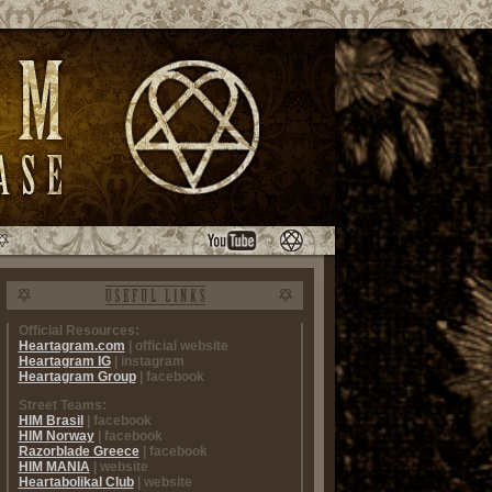
Official Resources:
Heartagram.com
| official website
Heartagram IG
| instagram
Heartagram Group
| facebook
Street Teams:
HIM Brasil
| facebook
HIM Norway
| facebook
Razorblade Greece
| facebook
HIM MANIA
| website
Heartabolikal Club
| website