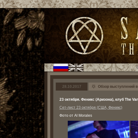
28.10.2017
Обзор выступлений в
23 октября. Феникс (Аризона), клуб The Va
Сет-лист 23 октября (США, Феникс)
Фото от Al Morales