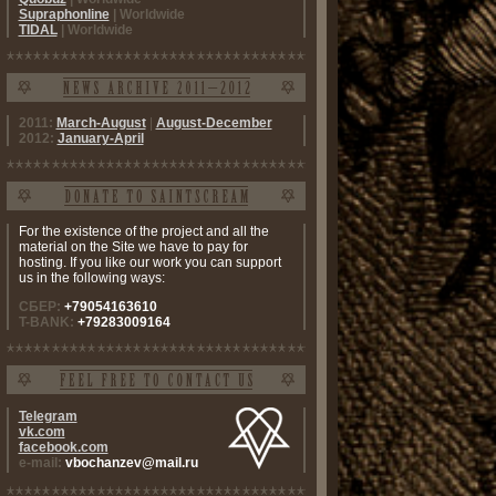
Supraphonline
| Worldwide
TIDAL
| Worldwide
2011:
March-August
|
August-December
2012:
January-April
For the existence of the project and all the
material on the Site we have to pay for
hosting. If you like our work you can support
us in the following ways:
СБЕР:
+79054163610
T-BANK:
+79283009164
Telegram
vk.com
facebook.com
e-mail:
vbochanzev@mail.ru