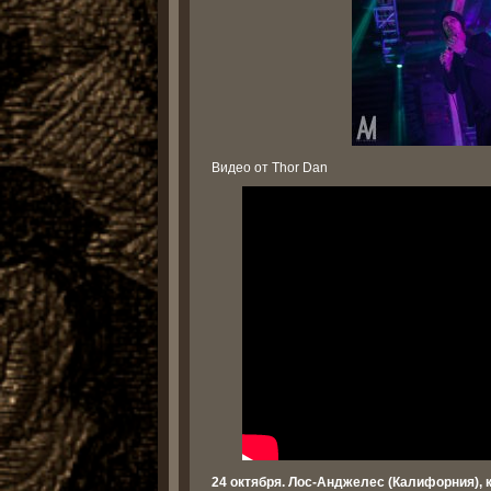
Видео от Thor Dan
24 октября. Лос-Анджелес (Калифорния), кл