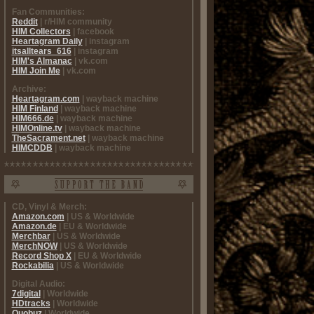
Fan Communities:
Reddit
| r/HIM community
HIM Collectors
| facebook
Heartagram Daily
| instagram
itsalltears_616
| instagram
HIM's Almanac
| vk.com
HIM Join Me
| vk.com
Archive:
Heartagram.com
| wayback machine
HIM Finland
| wayback machine
HIM666.de
| wayback machine
HIMOnline.tv
| wayback machine
TheSacrament.net
| wayback machine
HIMCDDB
| wayback machine
CD, Vinyl & Merch:
Amazon.com
| US & Worldwide
Amazon.de
| EU & Worldwide
Merchbar
| US & Worldwide
MerchNOW
| US & Worldwide
Record Shop X
| EU & Worldwide
Rockabilia
| US & Worldwide
Digital Audio:
7digital
| Worldwide
HDtracks
| Worldwide
Quobuz
| Worldwide