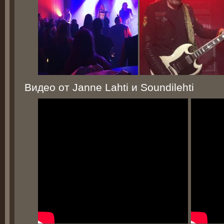
Видео от Janne Lahti и Soundilehti