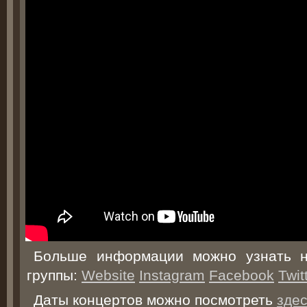
Больше информации можно узнать н
группы:
Website
Instagram
Facebook
Twit
Даты концертов можно посмотреть
зде