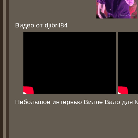
Видео от djibril84
Небольшое интервью Вилле Вало для